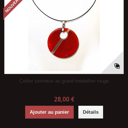
NOUVEAU
Collier lumineux au grand médaillon rouge
28,00 €
Ajouter au panier
Détails