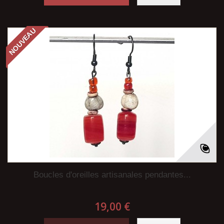
NOUVEAU
Boucles d'oreilles artisanales pendantes...
19,00 €