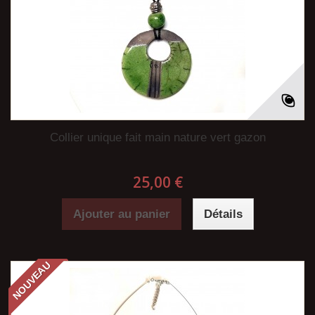
Collier unique fait main nature vert gazon
25,00 €
Ajouter au panier
Détails
NOUVEAU