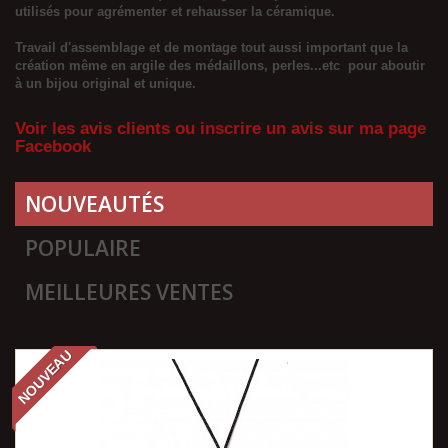
utilisés pour agrémenter et rehausser la céramique.
Travail d'assemblage et de montage tout aussi important que la
création même en argile des médaillons, perles...etc pour aboutir
à un bijou original et unique.
Voir le
s avis clients ou inscrire un avis sur ma page
Facebook
NOUVEAUTÉS
POPULAIRE
MEILLEURES VENTES
NOUVEAU