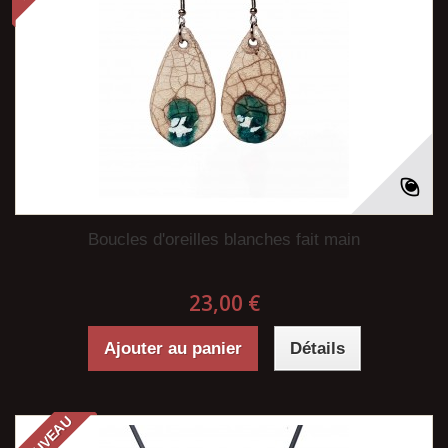
Boucles d'oreilles blanches fait main
23,00 €
Ajouter au panier
Détails
NOUVEAU