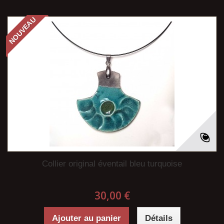
NOUVEAU
Collier original éventail bleu turquoise
30,00 €
Ajouter au panier
Détails