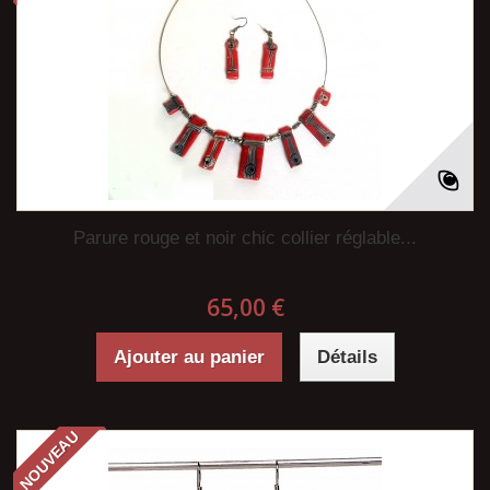
Parure rouge et noir chic collier réglable...
65,00 €
Ajouter au panier
Détails
NOUVEAU