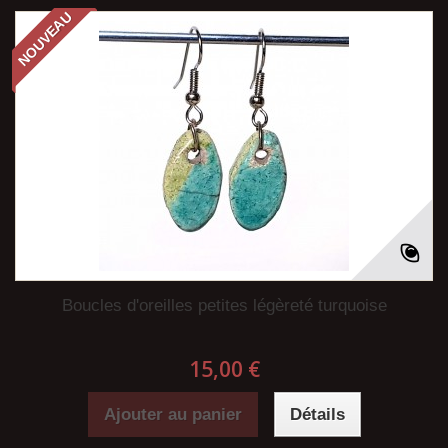
NOUVEAU
Boucles d'oreilles petites légèreté turquoise
15,00 €
Ajouter au panier
Détails