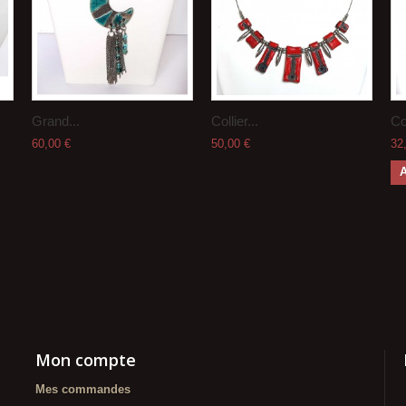
Grand...
Collier...
Col
60,00 €
50,00 €
32
A
Mon compte
Mes commandes