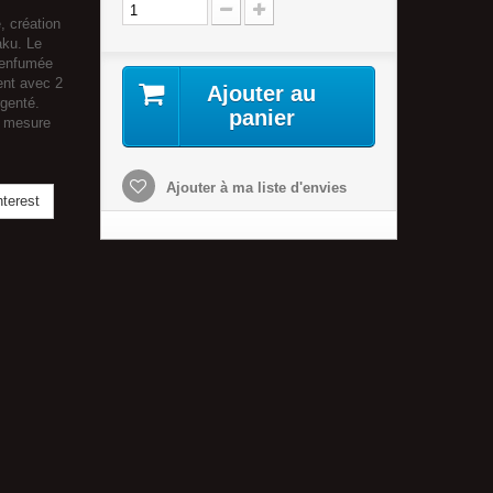
, création
aku. Le
e enfumée
ent avec 2
Ajouter au
rgenté.
panier
on mesure
Ajouter à ma liste d'envies
terest