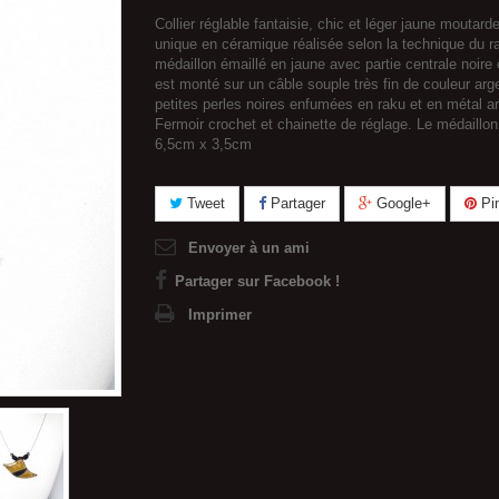
Collier réglable fantaisie, chic et léger jaune moutarde
unique en céramique réalisée selon la technique du r
médaillon émaillé en jaune avec partie centrale noir
est monté sur un câble souple très fin de couleur arg
petites perles noires enfumées en raku et en métal a
Fermoir crochet et chainette de réglage. Le médaill
6,5cm x 3,5cm
Tweet
Partager
Google+
Pin
Envoyer à un ami
Partager sur Facebook !
Imprimer