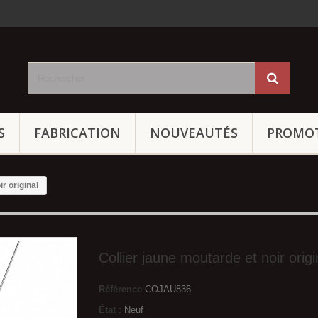
S
FABRICATION
NOUVEAUTÉS
PROMO
r original
Collier jaune moutarde et noir origi
Référence
COJAU836
État :
Neuf