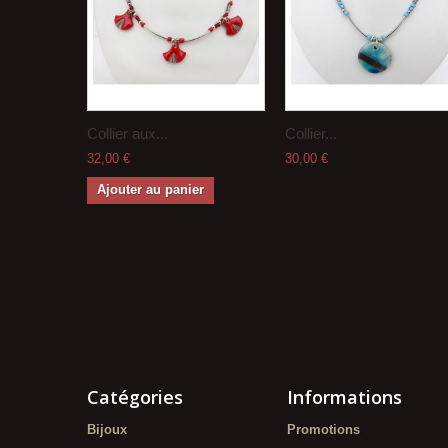
Collier aux...
Collier...
32,00 €
30,00 €
Ajouter au panier
Catégories
Informations
Bijoux
Promotions