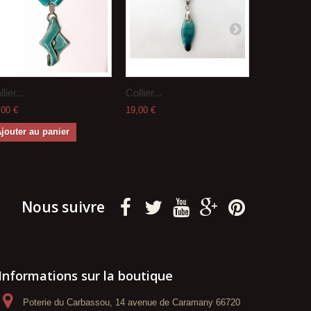
lier...
Collier...
Collier...
,00 €
19,00 €
30,00 €
jouter au panier
Ajouter a
Nous suivre
Informations sur la boutique
Poterie du Carbassou, 14 avenue de Caramany 66720