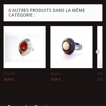
6 AUTRES PRODUITS DANS LA MÊME
CATÉGORIE :
Grande...
Bague...
Bague
19,00 €
18,00 €
17,00 