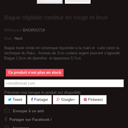
Bague réglable rondeur en rouge et brun
Référence
BAGROU719
État :
Neuf
Bague toute ronde en céramique façonnée à la main et cuite selon la
technique du Raku. Anneau de 2cm couleur argent pouvant s'agrandir.
Bague 1,5cm de diamètre et épaisseur 0,7cm
Ce produit n'est plus en stock
Prévenez-moi lorsque le produit est disponible
Tweet
Partager
Google+
Pinterest
Envoyer à un ami
Partager sur Facebook !