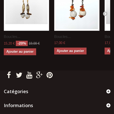
Boucles...
Boucles...
Boucl
17,00 €
17,00 
-20%
15,20 €
19,00 €
Ajouter au panier
Ajou
Ajouter au panier
Catégories
Informations