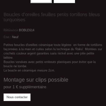
Boucles d'oreilles feuilles petits tortillons bleus
turquoises
Référence
BOBLE614
État :
Neuf
Petites boucles d'oreilles céramique toute légères en forme de tortillons
façonnées à la main et cuites selon la technique du 'Raku'. Montées sur
crochets couleur argent garanties sans nickel avec une jolie petite
bélière.
Boucles vendues avec petits embouts plastiques pour éviter que la
boucle ne tombe.
La boucle en céramique mesure 2cm.
Montage sur clips possible
pour 1 € supplémentaire
Nous contacter