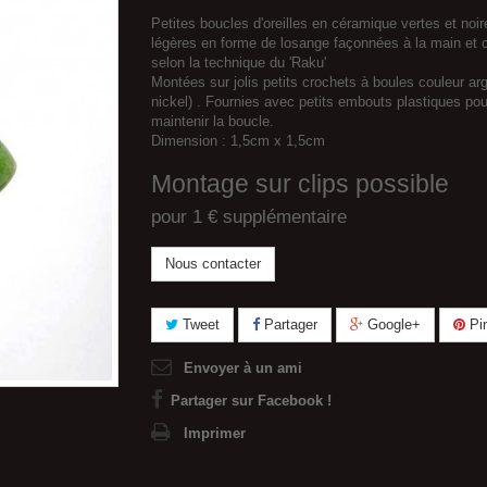
Petites boucles d'oreilles en céramique vertes et noir
légères en forme de losange façonnées à la main et 
selon la technique du 'Raku'
Montées sur jolis petits crochets à boules couleur ar
nickel) . Fournies avec petits embouts plastiques pou
maintenir la boucle.
Dimension : 1,5cm x 1,5cm
Montage sur clips possible
pour 1 € supplémentaire
Nous contacter
Tweet
Partager
Google+
Pin
Envoyer à un ami
Partager sur Facebook !
Imprimer