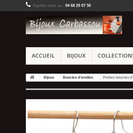
Appelez-nous au :
04 68 29 07 50
ACCUEIL
BIJOUX
COLLECTION
Bijoux
Boucles d'oreilles
Petites boucles d'