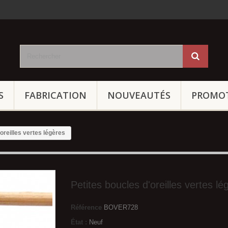
S
FABRICATION
NOUVEAUTÉS
PROMO
oreilles vertes légères
Petites boucles d'oreilles vertes lé
Référence
BOVER728
État :
Neuf