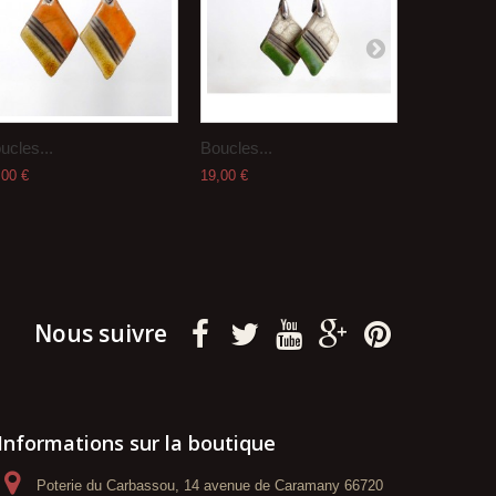
ucles...
Boucles...
Boucles...
,00 €
19,00 €
19,00 €
Nous suivre
Informations sur la boutique
Poterie du Carbassou, 14 avenue de Caramany 66720