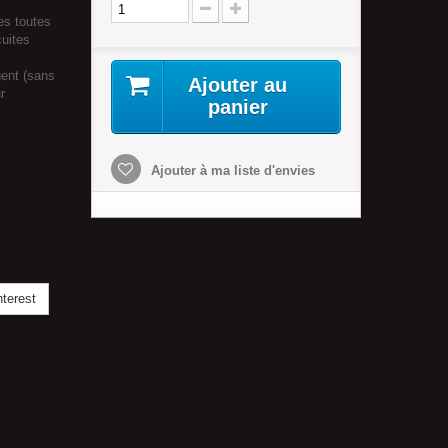
es toutes
cuites
gent (sans
Ajouter au
r
panier
Ajouter à ma liste d'envies
terest