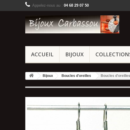
Appelez-nous au :
04 68 29 07 50
ACCUEIL
BIJOUX
COLLECTION
Bijoux
Boucles d'oreilles
Boucles d'oreille