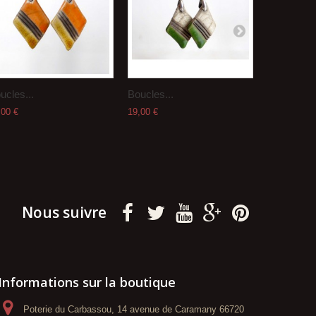
ucles...
Boucles...
Boucles...
,00 €
19,00 €
19,00 €
Nous suivre
Informations sur la boutique
Poterie du Carbassou, 14 avenue de Caramany 66720