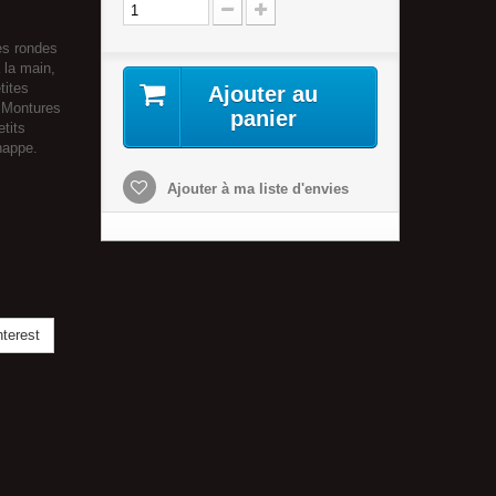
es rondes
 la main,
tites
Ajouter au
. Montures
panier
tits
happe.
Ajouter à ma liste d'envies
terest