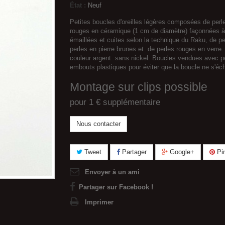
État :
Neuf
Petites boucles d'oreilles légères composées de perl
rouges en céramique (1 cm de diamètre) façonnées à
émaillées et cuites selon la technique du Raku, de pe
perles en pierre brunes et de perles rouges en verre
couleur argent sans nickel. Boucles vendues avec pe
embouts plastiques pour éviter que la boucle ne s'éc
Montage sur clips possible
pour 1 € supplémentaire
Nous contacter
Tweet
Partager
Google+
Pin
Envoyer à un ami
Partager sur Facebook !
Imprimer