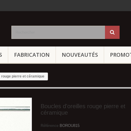
S
FABRICATION
NOUVEAUTÉS
PROMO
s rouge pierre et céramique
Boucles d'oreilles rouge pierre et
céramique
Référence
BOROU815