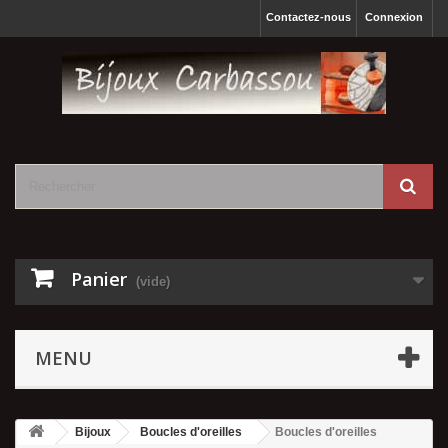
Contactez-nous
Connexion
Panier
(vide)
MENU
Bijoux
Boucles d'oreilles
Boucles d'oreilles