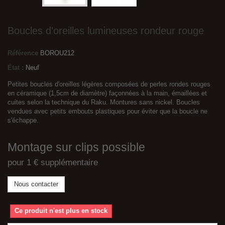
Boucles d'oreilles lumineuses rondeur rouge
Référence
BOROU212
État :
Neuf
Petites boucles d'oreilles légères composées de perles rondes rouges
en céramique (1,5cm de diamètre) façonnées à la main, émaillées et
cuites selon la technique du Raku. Montures sans nickel. Boucles
vendues avec petits embouts plastiques pour éviter que la boucle ne
s'échappe.
Montage sur clips possible
pour 1 € supplémentaire
Nous contacter
Ce produit n'est plus en stock