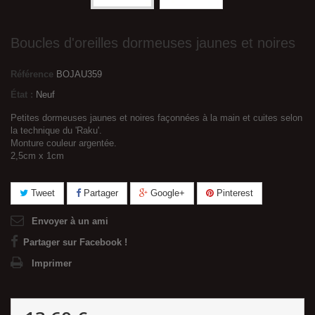
Boucles d'oreilles dormeuses jaunes et noires
Référence
BOJAU359
État :
Neuf
Petites dormeuses jaunes et noires façonnées à la main et cuites selon
la technique du 'Raku'.
Monture couleur argentée.
2,5cm x 1cm
Tweet
Partager
Google+
Pinterest
Envoyer à un ami
Partager sur Facebook !
Imprimer