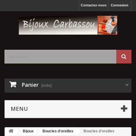
Contactez-nous
Connexion
Panier
(vide)
MENU
Bijoux
Boucles d'oreilles
Boucles d'oreilles