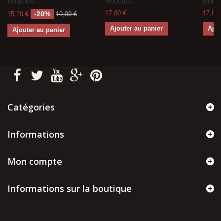
Boucles...
Boucles...
Boucl
17,00 €
17,00 
-20%
15,20 €
19,00 €
Ajouter au panier
Ajou
Ajouter au panier
Catégories
Informations
Mon compte
Informations sur la boutique