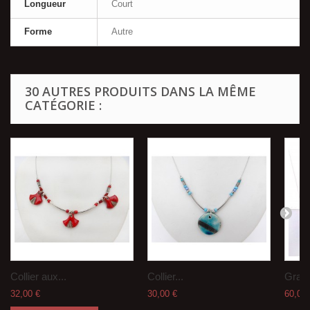
Longueur
Court
Forme
Autre
30 AUTRES PRODUITS DANS LA MÊME
CATÉGORIE :
Collier aux...
Collier...
Grand
32,00 €
30,00 €
60,00 