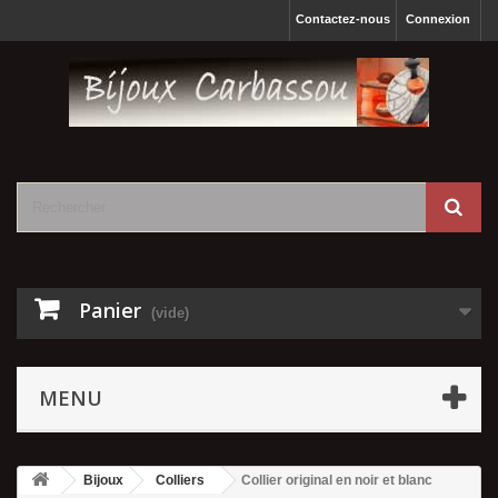
Contactez-nous
Connexion
Panier
(vide)
MENU
Bijoux
Colliers
Collier original en noir et blanc