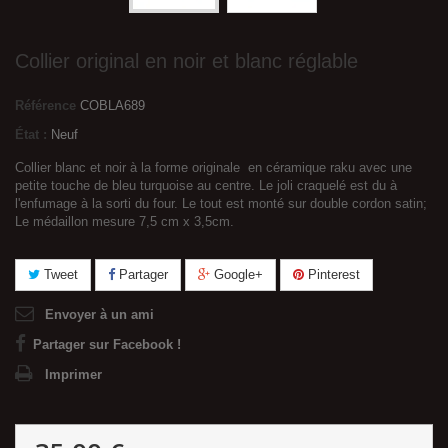
Collier original en noir et blanc réglable
Référence
COBLA689
État :
Neuf
Collier blanc et noir à la forme originale en céramique raku avec une
petite touche de bleu turquoise au centre. Le joli craquelé est du à
l'enfumage à la sorti du four. Le tout est monté sur double cordon satin;
Le médaillon mesure 7,5 cm x 3,5cm.
Tweet
Partager
Google+
Pinterest
Envoyer à un ami
Partager sur Facebook !
Imprimer