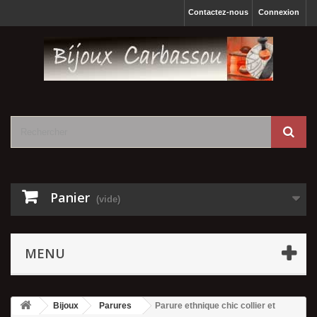
Contactez-nous
Connexion
Panier
(vide)
MENU
Bijoux
Parures
Parure ethnique chic collier et