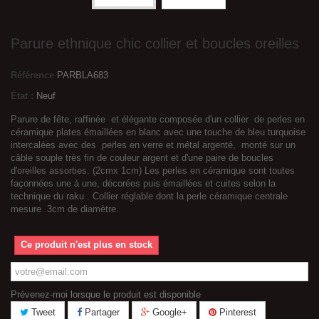
Parure ethnique chic collier et boucles oreilles
Référence
PARBLA683
État :
Neuf
Parure de fête, raffinée et élégante composée d'un collier de perles en
céramique plates émaillées en blanc avec une touche de bleu turquoise
intercalées avec des perles en verre et métal argenté, monté sur un
câble souple très fin de couleur argent et d'une paire de boucles
d'oreilles assorties. (2cmx 1cm) Les perles en céramique sont toutes
façonnées une à une, décorées puis émaillées et cuites selon la
technique du raku . Collier réglable dont la perle céramique centrale
mesure 3cm de diamètre.
Ce produit n'est plus en stock
Prévenez-moi lorsque le produit est disponible
Tweet
Partager
Google+
Pinterest