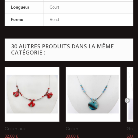
Longueur
Court
Forme
Rond
30 AUTRES PRODUITS DANS LA MÊME
CATÉGORIE :
Collier aux...
Collier...
Grand
32,00 €
30,00 €
60,00 