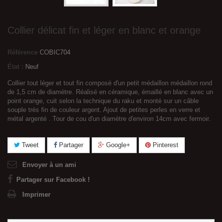
Collier délicat fin et léger en blanc et orange
Référence
COBIC704
État :
Neuf
Collier tout léger et tout fin composé d'un petit médaillon médaillon rond
de 1,5 cm de diamètre. Réalisé en céramique, émaillé en blanc avec un
point orange, cuit selon la technique du raku et monté sur un câble
souple très fin de couleur argent. Ajout de petites perles en verre et
métal argenté . Tour de cou d'un diamètre d'environ 14cm avec fermoir.
Tweet
Partager
Google+
Pinterest
Envoyer à un ami
Partager sur Facebook !
Imprimer