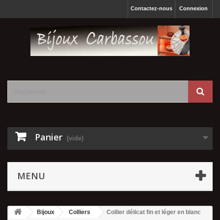
Contactez-nous
Connexion
Panier
(vide)
MENU
Bijoux
Colliers
Collier délicat fin et léger en blanc