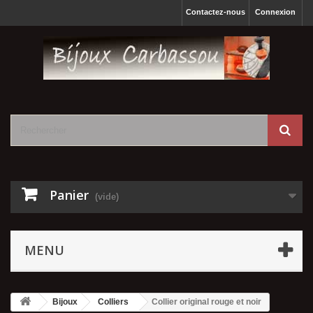
Contactez-nous
Connexion
Panier
(vide)
MENU
Bijoux
Colliers
Collier original rouge et noir