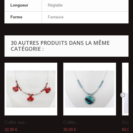
Longueur
Réglable
Forme
Fantaisie
30 AUTRES PRODUITS DANS LA MÊME
CATÉGORIE :
Collier aux...
Collier...
Grand
32,00 €
30,00 €
60,00 