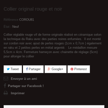
Collier original rouge et noir
Référence
COROU81
État :
Neuf
Collier réglable rouge vif de forme originale réalisé en céramique selon
la technique du Raku avec des parties noires enfumées. Il est monté
sur cordon noir avec ajout de perles rouges (1cm x 0,7cm ) également
en raku et 2 petites perles en métal argenté. Le médaillon mesure
5,5cm x 4cm. Fermeture hameçon avec chainette de réglage (5cm)
pour allonger le collier
Tweet
Partager
Google+
Pinterest
Envoyer à un ami
Partager sur Facebook !
Imprimer