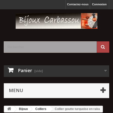
Contactez-nous
Connexion
Panier
(vide)
MENU
Bijoux
Colliers
Collier goutte turquoise en raku