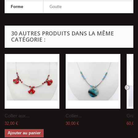
Forme
Goutte
30 AUTRES PRODUITS DANS LA MÊME
CATÉGORIE :
Collier aux...
Collier...
Grand
32,00 €
30,00 €
60,00 
Ajouter au panier