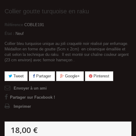
Collier goutte turquoise en raku
Référence
COBLE191
État :
Neuf
Collier bleu turquoise unique au joli craquelé noir réalisé par enfumage.
Médaillon en forme de goutte (5cm x 2cm) en céramique émaillée et
cuit selon la technique du raku. Il est monté sur chaîne couleur argent
(23 cm environ) avec fermoir hameçon .
Tweet
Partager
Google+
Pinterest
Envoyer à un ami
Partager sur Facebook !
Imprimer
18,00 €