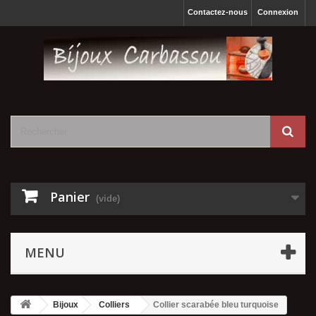
Contactez-nous
Connexion
Panier
(vide)
MENU
Bijoux
Colliers
Collier scarabée bleu turquoise