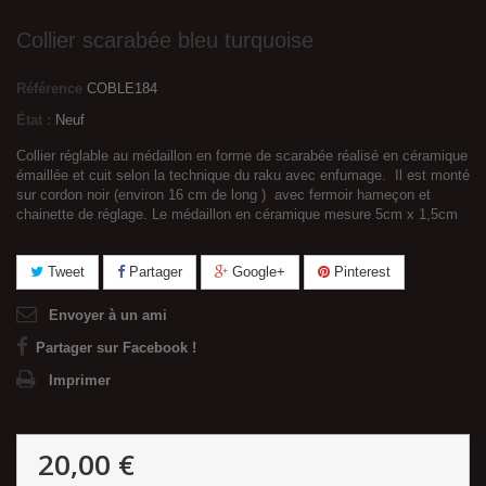
Collier scarabée bleu turquoise
Référence
COBLE184
État :
Neuf
Collier réglable au médaillon en forme de scarabée réalisé en céramique
émaillée et cuit selon la technique du raku avec enfumage. Il est monté
sur cordon noir (environ 16 cm de long ) avec fermoir hameçon et
chainette de réglage. Le médaillon en céramique mesure 5cm x 1,5cm
Tweet
Partager
Google+
Pinterest
Envoyer à un ami
Partager sur Facebook !
Imprimer
20,00 €