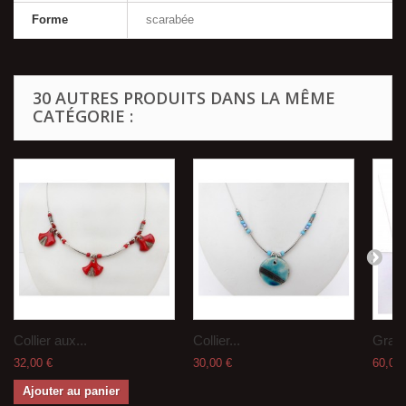
Forme
scarabée
30 AUTRES PRODUITS DANS LA MÊME
CATÉGORIE :
Collier aux...
Collier...
Grand
32,00 €
30,00 €
60,00 
Ajouter au panier